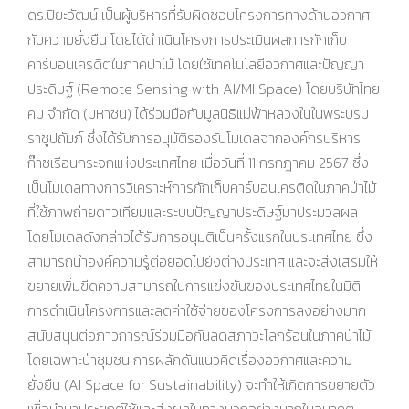
ดร.ปิยะวัฒน์ เป็นผู้บริหารที่รับผิดชอบโครงการทางด้านอวกาศ
กับความยั่งยืน โดยได้ดำเนินโครงการประเมินผลการกักเก็บ
คาร์บอนเครดิตในภาคป่าไม้ โดยใช้เทคโนโลยีอวกาศและปัญญา
ประดิษฐ์ (Remote Sensing with AI/MI Space) โดยบริษัทไทย
คม จำกัด (มหาชน) ได้ร่วมมือกับมูลนิธิแม่ฟ้าหลวงในในพระบรม
ราชูปถัมภ์ ซึ่งได้รับการอนุมัติรองรับโมเดลจากองค์กรบริหาร
ก๊าซเรือนกระจกแห่งประเทศไทย เมื่อวันที่ 11 กรกฎาคม 2567 ซึ่ง
เป็นโมเดลทางการวิเคราะห์การกักเก็บคาร์บอนเครติดในภาคป่าไม้
ที่ใช้ภาพถ่ายดาวเทียมและระบบปัญญาประดิษฐ์มาประมวลผล
โดยโมเดลดังกล่าวได้รับการอนุมติเป็นครั้งแรกในประเทศไทย ซึ่ง
สามารถนำองค์ความรู้ต่อยอดไปยังต่างประเทศ และจะส่งเสริมให้
ขยายเพิ่มขีดความสามารถในการแข่งขันของประเทศไทยในมิติ
การดำเนินโครงการและลดค่าใช้จ่ายของโครงการลงอย่างมาก
สนับสนุนต่อภาวการณ์ร่วมมือกันลดสภาวะโลกร้อนในภาคป่าไม้
โดยเฉพาะป่าชุมชน การผลักดันแนวคิดเรื่องอวกาศและความ
ยั่งยืน (AI Space for Sustainability) จะทำให้เกิดการขยายตัว