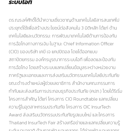
ระบบไอที
ดร.ณรงค์ศักดิ์ได้นำความเชี่ยวชาญด้านเทคโนโลยีสารสนเทศไป
ประยุกต์ใช้เพื่อสร้างประโยชน์ต่อสังคมใน 3 มิติหลัก ได้แก่ ด้าน
เทคโนโลยีและนวัตกรรม: การพัฒนาเทคโนโลยีด้านการป้องกัน
การฉ้อโกงทางการเงิน ในฐานะ Chief Information Officer
(CIO) ของบริษัท เคบี เจ แคปปิตอล โดยได้ออกแบบ
สถาปัตยกรรม องค์กรบูรณาการระบบไอที เพื่อลดและป้องกัน
การฉ้อโกง โดยสร้างระบบแลกเปลี่ยนข้อมูลระหว่างหน่วยงาน
ภาครัฐและเอกชนและการส่งเสริมนวัตกรรมเทคโนโลยีประกันภัย
ขณะดำรงตำแหน่งผู้ช่วยเลขาธิการ สำนักงานคณะกรรมการ
กำกับและส่งเสริมการประกอบธุรกิจประกันภัย (คปภ.) โดยได้ริเริ่ม
โครงการสำคัญ ได้แก่ โครงการ CIO Roundtable แลกเปลี่ยน
ความรู้ในอุตสาหกรรมประกันภัย โครงการ OIC InsurTech
Award ส่งเสริมนวัตกรรมประกันภัยรูปแบบใหม่ และโครงการ
Thailand InsurTech Fair สร้างเครือข่ายและแลกเปลี่ยนความรู้
ระดับนานาชาติ ด้านการพัฒนาบุคลากร: ได้ช่วยพัฒนาบุคลากร