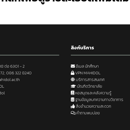
ลิงก์บริการ
8 ต่อ 6301 - 2
อีเมล นักศึกษา
72, 086 322 8240
VPN MAHIDOL
idol.ac.th
บริการสารสนเทศ
OL
บัณฑิตวิทยาลัย
dol
หอสมุดและคลังความรู้
ฐานข้อมูลบทความทางวิชาการ
สิ่งอำนวยความสะดวก
คำถามพบบ่อย