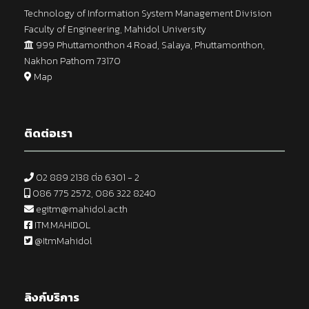
Technology of Information System Management Division
Faculty of Engineering, Mahidol University
999 Phuttamonthon 4 Road, Salaya, Phuttamonthon,
Nakhon Pathom 73170
Map
ติดต่อเรา
02 889 2138 ต่อ 6301 - 2
086 775 2572, 086 322 8240
egitm@mahidol.ac.th
ITM.MAHIDOL
@ItmMahidol
ลิงก์บริการ