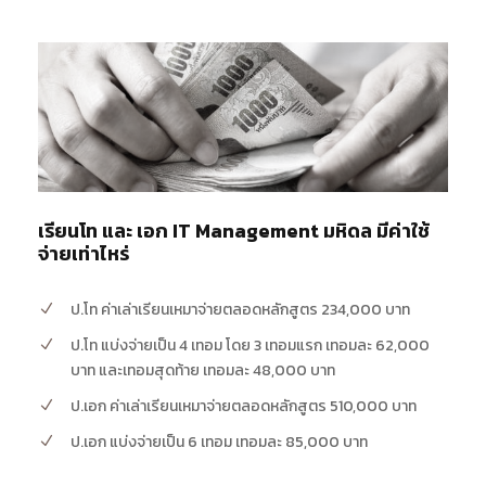
เรียนโท และ เอก IT Management มหิดล มีค่าใช้
จ่ายเท่าไหร่
ป.โท ค่าเล่าเรียนเหมาจ่ายตลอดหลักสูตร 234,000 บาท
ป.โท แบ่งจ่ายเป็น 4 เทอม โดย 3 เทอมแรก เทอมละ 62,000
บาท และเทอมสุดท้าย เทอมละ 48,000 บาท
ป.เอก ค่าเล่าเรียนเหมาจ่ายตลอดหลักสูตร 510,000 บาท
ป.เอก แบ่งจ่ายเป็น 6 เทอม เทอมละ 85,000 บาท