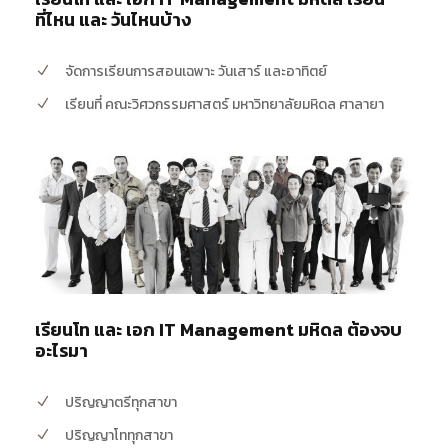
ที่ไหน และ วันไหนบ้าง
จัดการเรียนการสอนเฉพาะ วันเสาร์ และอาทิตย์
เรียนที่ คณะวิศวกรรมศาสตร์ มหาวิทยาลัยมหิดล ศาลายา
เรียนโท และ เอก IT Management มหิดล ต้องจบ
อะไรมา
ปริญญาตรีทุกสาขา
ปริญญาโททุกสาขา