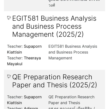
วงศ์
EGIT581 Business Analysis
and Business Process
Management (2025/2)
Teacher:
Supaporn
EGIT581 Business Analysis
Kiattisin
and Business Process
Teacher:
Theeraya
Management
Mayakul
QE Preparation Research
Paper and Thesis (2025/2)
Teacher:
Supaporn
QE Preparation Research
Kiattisin
Paper and Thesis
Teacher:
Adisorn
รศ.ดร.สุภาภรณ์ เกียรติสิน /