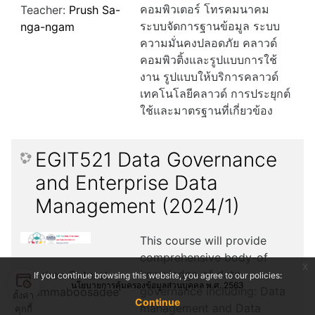
คอมพิวเตอร์ โทรคมนาคม
Teacher:
Prush Sa-
ระบบจัดการฐานข้อมูล ระบบ
nga-ngam
ความมั่นคงปลอดภัย คลาวด์
คอมพิวติ้งและรูปแบบการใช้
งาน รูปแบบให้บริการคลาวด์
เทคโนโลยีคลาวด์ การประยุกต์
ใช้และมาตรฐานที่เกี่ยวข้อง
EGIT521 Data Governance
and Enterprise Data
Management (2024/1)
This course will provide
comprehensive body-of
x
knowledge of data
Teacher:
Sotarat
If you continue browsing this website, you agree to our policies:
นโยบายการคุ้มครองข้อมูลส่วนบุคคล พ.ศ. 2563
governance including: Data
Thammaboosadee
ตั้งค่า
Continue
management and Data
คุกกี้