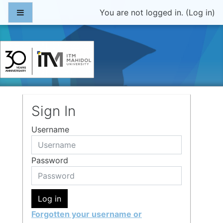
Skip to main content
Side panel
You are not logged in. (
Log in
)
LMS
Sign In
Username
Password
Log in
Forgotten your username or