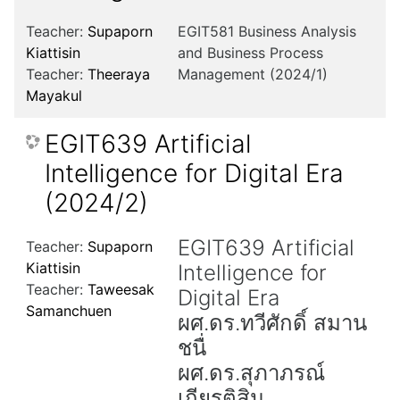
Teacher:
Supaporn
EGIT581 Business Analysis
Kiattisin
and Business Process
Teacher:
Theeraya
Management (2024/1)
Mayakul
EGIT639 Artificial
Intelligence for Digital Era
(2024/2)
EGIT639 Artificial
Teacher:
Supaporn
Kiattisin
Intelligence for
Teacher:
Taweesak
Digital Era
Samanchuen
ผศ.ดร.ทวีศักดิ์ สมาน
ชนื่
ผศ.ดร.สุภาภรณ์
เกียรติสิน