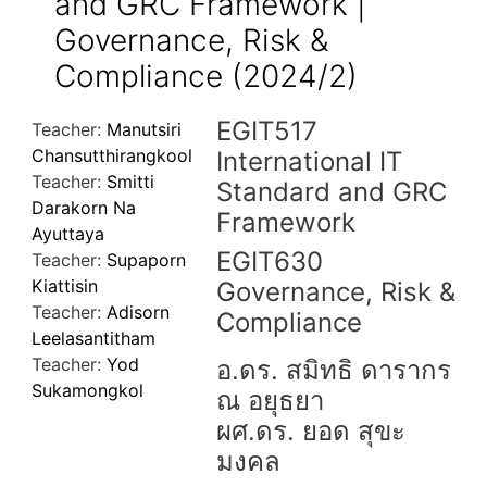
and GRC Framework |
Governance, Risk &
Compliance (2024/2)
EGIT517
Teacher:
Manutsiri
Chansutthirangkool
International IT
Teacher:
Smitti
Standard and GRC
Darakorn Na
Framework
Ayuttaya
EGIT630
Teacher:
Supaporn
Kiattisin
Governance, Risk &
Teacher:
Adisorn
Compliance
Leelasantitham
Teacher:
Yod
อ.ดร. สมิทธิ ดารากร
Sukamongkol
ณ อยุธยา
ผศ.ดร. ยอด สุขะ
มงคล