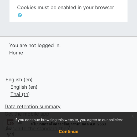
Cookies must be enabled in your browser
You are not logged in.
Home
English ‎(en)‎
English ‎(en)‎
Thai ‎(th)‎
Data retention summary
Get the mobile app
x
If you continue browsing this website, you agree to our policies:
Policies
นโยบายการคุ้มครองข้อมูลส่วนบุคคล พ.ศ. 2563
Switch to the standard theme
ตั้งค่า
Continue
คุกกี้