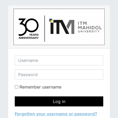
Skip to main content
Username
Password
Remember username
Log in
Forgotten your username or password?